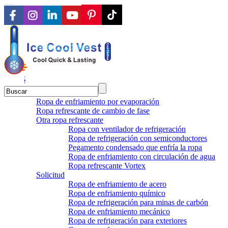
Proveedor integral de soluciones para ropa de refrigeración
EN
en
sv
pt
ko
ru
de
id
Ropa de enfriamiento por evaporación
Ropa refrescante de cambio de fase
Otra ropa refrescante
Ropa con ventilador de refrigeración
Ropa de refrigeración con semiconductores
Pegamento condensado que enfría la ropa
Ropa de enfriamiento con circulación de agua
Ropa refrescante Vortex
Solicitud
Ropa de enfriamiento de acero
Ropa de enfriamiento químico
Ropa de refrigeración para minas de carbón
Ropa de enfriamiento mecánico
Ropa de refrigeración para exteriores