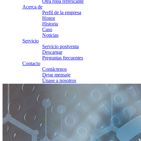
Otra ropa refrescante
Acerca de
Perfil de la empresa
Honor
Historia
Caso
Noticias
Servicio
Servicio postventa
Descargar
Preguntas frecuentes
Contacto
Contáctenos
Dejar mensaje
Únase a nosotros