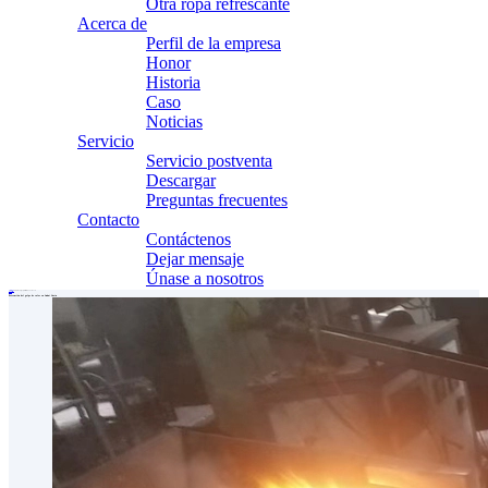
Otra ropa refrescante
Acerca de
Perfil de la empresa
Honor
Historia
Caso
Noticias
Servicio
Servicio postventa
Descargar
Preguntas frecuentes
Contacto
Contáctenos
Dejar mensaje
Únase a nosotros
Casa
Acerca de
Caso
Prevención del golpe de calor en Anhui Yuxin
Volver a la lista
Prevención del golpe de calor en Anhui Yuxin