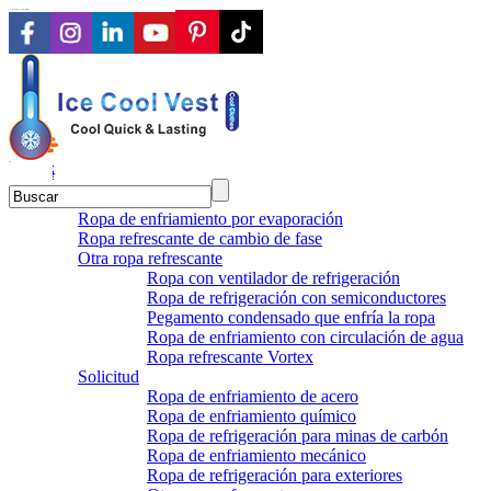
Proveedor integral de soluciones para ropa de refrigeración
EN
en
sv
pt
ko
ru
de
id
Ropa de enfriamiento por evaporación
Ropa refrescante de cambio de fase
Otra ropa refrescante
Ropa con ventilador de refrigeración
Ropa de refrigeración con semiconductores
Pegamento condensado que enfría la ropa
Ropa de enfriamiento con circulación de agua
Ropa refrescante Vortex
Solicitud
Ropa de enfriamiento de acero
Ropa de enfriamiento químico
Ropa de refrigeración para minas de carbón
Ropa de enfriamiento mecánico
Ropa de refrigeración para exteriores